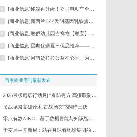
[商业信息]终端再升级！立马电动车全新终端形象致趣2.0版正式上线！
6
[商业信息]新西兰EZZ发明基因乳铁蛋白粉 速补免疫力开创乳铁蛋白基因时代
7
[商业信息]融侨幼儿园吉祥物【融宝】C位出道，守护孩子成长
8
[商业信息]星咖优选夏日优品推荐——初夏护肤 从容迎接盛夏暴击
9
[商业信息]河南货拉拉公益在心间，为高三贫困学子助飞大学梦
10
百家商业周刊最新发布
2026带状疱疹行动月| “春防有方 高疹联防”公益科普活动在天坛正式启幕
吊战场祭文破译术,古战场文书翻译三诀
零点有数AIKC：基于数据智能与知识智能重构建筑工程产业
于变局中开新局：站在月球看地球集团的AI远征