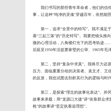
我们书写的那些青年革命者，他们的信仰之
事，让这种“纯净的灵魂”穿越百年，依然能
第一，追求“全景中的特写”。我不满足于线性
着“三起三落”的“历史特写”。我要把镜头推
微的心理活动，八角楼灯光下的思考轨迹…
后延至1950年活捉萧家璧的公审、1965年
第二，坚持“复杂中求真”。我将尽力还原
压力、面临重重分歧的决策者。袁文才、王
的反派，我也试图去剖析其行为的逻辑与时
第三，是探索“理念的故事化表达”。井冈
故事来承载：用“龙源口大捷”讲“依靠群众求
枪”的故事讲“坚定执着追理想”。