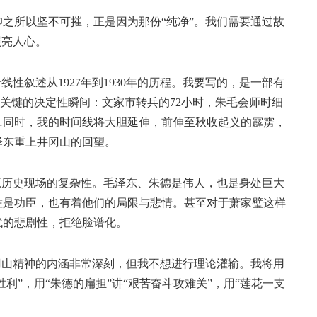
所以坚不可摧，正是因为那份“纯净”。我们需要通过故
照亮人心。
叙述从1927年到1930年的历程。我要写的，是一部有
向关键的决定性瞬间：文家市转兵的72小时，朱毛会师时细
…同时，我的时间线将大胆延伸，前伸至秋收起义的霹雳，
毛泽东重上井冈山的回望。
历史现场的复杂性。毛泽东、朱德是伟人，也是身处巨大
佐是功臣，也有着他们的局限与悲情。甚至对于萧家璧这样
代的悲剧性，拒绝脸谱化。
山精神的内涵非常深刻，但我不想进行理论灌输。我将用
胜利”，用“朱德的扁担”讲“艰苦奋斗攻难关”，用“莲花一支