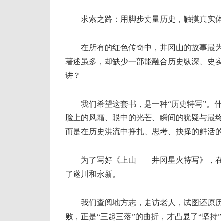
求索之路：用脚步丈量历史，触摸真实
在所有的红色传奇中，井冈山的故事最为
著述虽多，却缺少一部能融合历史纵深、史
讲？
我们希望这套书，是一种“历史特写”。什
脸上的风霜、眼中的光芒、瞬间的犹疑与最
而是在历史洪流中挣扎、思考、抉择的鲜活
为了写好《上山——井冈星火特写》，在20
了遂川和永新。
我们查阅地方志，走访老人，试图还原历
败，正是“三起三落”的曲折，才凸显了“坚持