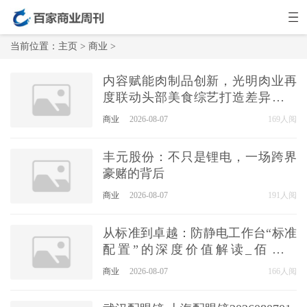
当前位置：
主页
>
商业
>
内容赋能肉制品创新，光明肉业再
度联动头部美食综艺打造差异化传
播
商业
2026-08-07
169人阅
丰元股份：不只是锂电，一场跨界
豪赌的背后
商业
2026-08-07
191人阅
从标准到卓越：防静电工作台“标准
配置”的深度价值解读_佰斯特
POUSTO
商业
2026-08-07
166人阅