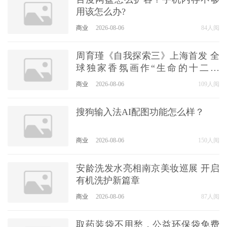
用该怎么办?
商业
2026-08-06
84人阅
周育瑾《自我探索三》上海首发 全
球独家香氛画作“生命的十二道
光”开启多感官艺术探索
商业
2026-08-06
109人阅
搜狗输入法AI配图功能怎么样？
商业
2026-08-06
150人阅
安龄洗发水亮相南京美妆巡展 开启
有机洗护新篇章
商业
2026-08-06
87人阅
取药装袋不用愁，公益环保袋免费