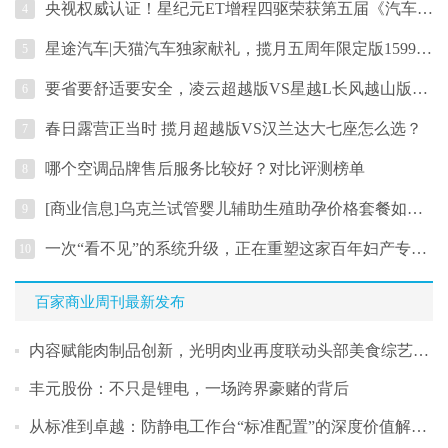
央视权威认证！星纪元ET增程四驱荣获第五届《汽车风云盛典》“2024风云车”大
4
星途汽车|天猫汽车独家献礼，揽月五周年限定版159900元起
5
要省要舒适要安全，凌云超越版VS星越L长风越山版谁更全能
6
春日露营正当时 揽月超越版VS汉兰达大七座怎么选？
7
哪个空调品牌售后服务比较好？对比评测榜单
8
[商业信息]乌克兰试管婴儿辅助生殖助孕价格套餐如何选择？
9
一次“看不见”的系统升级，正在重塑这家百年妇产专科医院
10
百家商业周刊最新发布
内容赋能肉制品创新，光明肉业再度联动头部美食综艺打造差异化传播
丰元股份：不只是锂电，一场跨界豪赌的背后
从标准到卓越：防静电工作台“标准配置”的深度价值解读_佰斯特POUSTO