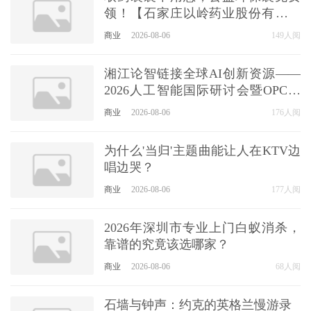
领！【石家庄以岭药业股份有限公
司】联合医院暖心守护每段健康路
商业
2026-08-06
149人阅
湘江论智链接全球AI创新资源——
2026人工智能国际研讨会暨OPC双
创大赛颁奖典礼圆满落幕
商业
2026-08-06
176人阅
为什么'当归'主题曲能让人在KTV边
唱边哭？
商业
2026-08-06
177人阅
2026年深圳市专业上门白蚁消杀，
靠谱的究竟该选哪家？
商业
2026-08-06
68人阅
石墙与钟声：约克的英格兰慢游录