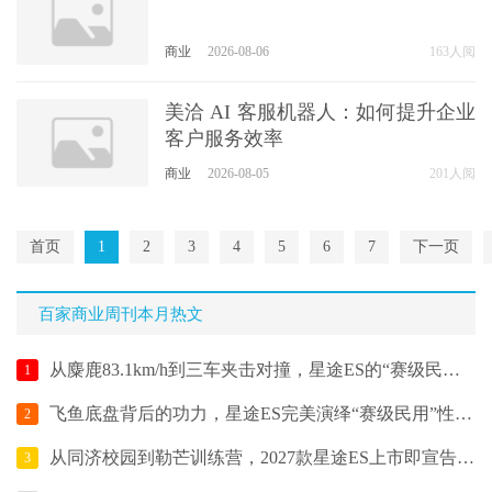
商业
2026-08-06
163人阅
美洽 AI 客服机器人：如何提升企业
客户服务效率
商业
2026-08-05
201人阅
首页
1
2
3
4
5
6
7
下一页
百家商业周刊本月热文
从麋鹿83.1km/h到三车夹击对撞，星途ES的“赛级民用”不是营销话术
1
飞鱼底盘背后的功力，星途ES完美演绎“赛级民用”性能哲学
2
从同济校园到勒芒训练营，2027款星途ES上市即宣告中国性能豪华新力量
3