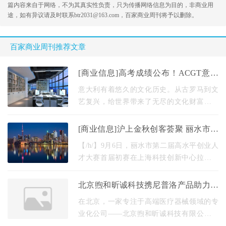
篇内容来自于网络，不为其真实性负责，只为传播网络信息为目的，非商业用
途，如有异议请及时联系btr2031@163.com，百家商业周刊将予以删除。
百家商业周刊推荐文章
[商业信息]高考成绩公布！ACGT意大
利预科项目帮你读名校！
意大利有着悠久的文化历史。从古罗马到文
艺复兴，给世界带来了无尽的文化财富，至
今仍有巨大影响。世界上第一所美术学院诞
生在这里，它影响了世界各地艺术学院的教
[商业信息]沪上金秋创客荟聚 丽水市创
学体系。作
业大赛首站收官
【/h/】9月6日，丽水市第二届高水平创业人
才大赛首届初赛在上海科技创新中心拉开帷
幕。通过赛前项目征集和评选，上海站初赛
共出现12个项目参与路演推广，涉及智能制
北京煦和昕诚科技携尼普洛产品助力肾
造、生物医药
病患者诊疗
在北京，一家专注于高端医疗器械领域的专
业化公司——北京煦和昕诚科技有限公司，
正以其对专业的坚守深刻影响着血液净化治