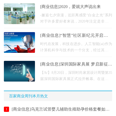
纽，更是一座融合了千年历史与现代活力的
[商业信息]2020，爱就大声说出来
宝藏之城。无论
-邂逅七夕浪漫，近距离感受“白金之光”系列
对于许多爱好者来说，2020年注定是非常特
别的一年。“爱你，爱你”的谐音，似乎是美好
的巧合，恋人许下浪漫的誓言。如何才能在
[商业信息]“智慧”社区新纪元开启，臻
202
识科技将AI融入生活
时代在发展，科技在进步。人工智能(ai)作为
计算机科学与技术的一个分支，经过其诞生
初期的理论研究和近年来模糊的概念应用，
在世界范围内得到了广泛的认可。虽然从宏
[商业信息]深圳国际家具展 梦启新征程
观的角度来
智享新未来
【/h/】8月20日，深圳时尚家居设计周暨第35
届深圳国际家具展正式拉开帷幕。在这里，
国内外众多知名家居品牌齐聚一堂，分享行
业大事。作为行业先锋，沈梦凭借其六个系
百家商业周刊本月热文
列的新产品
[商业信息]乌克兰试管婴儿辅助生殖助孕价格套餐如何选择？
1