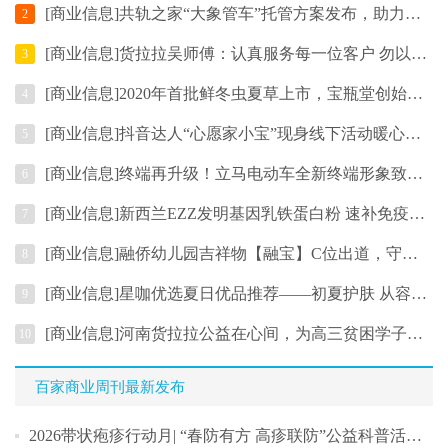
[商业信息]共轨之家“大象管车”托管方案发布，助力物流车队降本增效
2
[商业信息]货拉拉吴师傅：认真服务每一位客户 勿以善小而不为
3
[商业信息]2020年首批鲜冬虫夏草上市，宝瓶堂创始人赴藏直采严把品质关
4
[商业信息]抖音达人“心愿家小宝”现身线下活动暖心为粉丝送七夕礼物
5
[商业信息]终端再升级！立马电动车全新终端形象致趣2.0版正式上线！
6
[商业信息]新西兰EZZ发明基因乳铁蛋白粉 速补免疫力开创乳铁蛋白基因时代
7
[商业信息]融侨幼儿园吉祥物【融宝】C位出道，守护孩子成长
8
[商业信息]星咖优选夏日优品推荐——初夏护肤 从容迎接盛夏暴击
9
[商业信息]河南货拉拉公益在心间，为高三贫困学子助飞大学梦
10
百家商业周刊最新发布
2026带状疱疹行动月| “春防有方 高疹联防”公益科普活动在天坛正式启幕