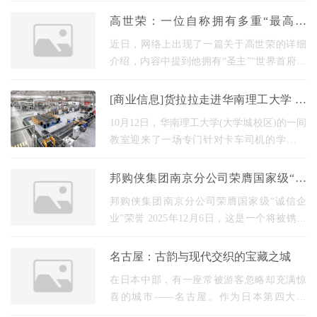
疗领域。该公司集产品销售、专业技术支持
高世荣：一位自称拥有多重“最高荣
与完善的售
誉”的民间人物
近日，网络上出现了一篇关于高世荣的详细
介绍，内容中提到他拥有“圣主”“世界首府主
席”等称号，并宣称取得了“空前绝后的盖世最
大科研成果”。为帮助公众客观了解相关信息
[商业信息]货拉拉走进华南理工大学 诚
邀学子共助大湾区建设
10月12日，华南理工大学(大学城校区)的一间
教室迎来了一场专门针对卡车司机的学校招
聘大会。在炎热的夏天很难停止学生的热
情。这次校招有700多名学生参加，有的甚至
邦购侠集团南京分公司荣膺国家级“诚
专程从外地来
信企业”荣誉
邦购侠集团南京分公司荣膺国家级“诚信企
业”荣誉 2025年12月6日，这是一个将被镌刻
在邦购侠发展史上的里程碑式的日子——邦
购侠集团南京分公司，以坚实的步伐、卓越
名古屋：古韵与现代交织的宝藏之城
的信誉，正
在日本中部，有一座常被游客忽略却充满惊
喜的城市——名古屋。作为日本第四大城
市，名古屋既是连接关东与关西的交通枢