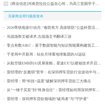
[商业信息]河南货拉拉公益在心间，为高三贫困学子助飞大学梦
10
百家商业周刊最新发布
2026带状疱疹行动月| “春防有方 高疹联防”公益科普活动在天坛正式启幕
吊战场祭文破译术,古战场文书翻译三诀
零点有数AIKC：基于数据智能与知识智能重构建筑工程产业
于变局中开新局：站在月球看地球集团的AI远征
从航空级EMB到AI灵犀座舱，星途EX7以硬核技术开启盲订
雷经理的“反脆弱”哲学：在深圳押车贷款行业波动中与客户共成长
雷经理：用“科技+温度”破解深圳押车贷款三大痛点
从“一锤子买卖”到“终身信任”：雷经理如何用深圳押车贷款服务重构行业关
雷经理：深圳押车贷款领域的“破局者”与“守护者”