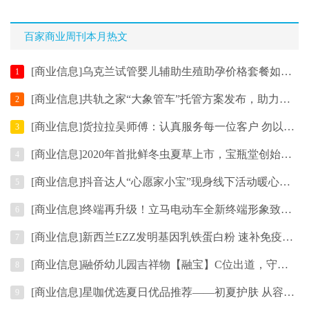
道？PMP考试若未能一次通过，补考费用高
达2500元。未能一次通关，无异于一笔巨大
百家商业周刊本月热文
的经济损失。业内公认
[商业信息]乌克兰试管婴儿辅助生殖助孕价格套餐如何选择？
1
[商业信息]共轨之家“大象管车”托管方案发布，助力物流车队降本增效
2
[商业信息]货拉拉吴师傅：认真服务每一位客户 勿以善小而不为
3
[商业信息]2020年首批鲜冬虫夏草上市，宝瓶堂创始人赴藏直采严把品质关
4
[商业信息]抖音达人“心愿家小宝”现身线下活动暖心为粉丝送七夕礼物
5
[商业信息]终端再升级！立马电动车全新终端形象致趣2.0版正式上线！
6
[商业信息]新西兰EZZ发明基因乳铁蛋白粉 速补免疫力开创乳铁蛋白基因时代
7
[商业信息]融侨幼儿园吉祥物【融宝】C位出道，守护孩子成长
8
[商业信息]星咖优选夏日优品推荐——初夏护肤 从容迎接盛夏暴击
9