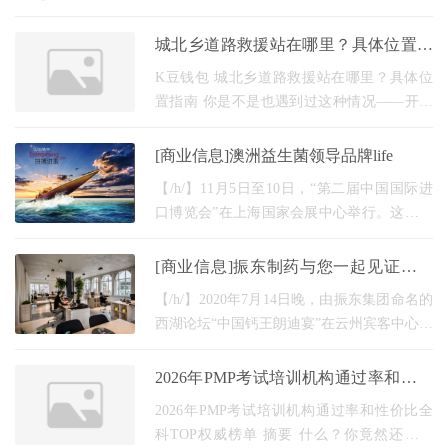
合制作的《秘密指南》第二季开播，年轻的
任贤齐和九孔携手著名音乐制作人Bug， 阿
城北乡道路救援站在哪里？具体位置指
牛和维吾尔族
南
K豆钱包 城北乡道路救援站在哪里？具体位
置指南 你是不是也遇到过这种情况——开车
到城北乡附近突然抛锚，手机地图搜"道路救
援站"却跳出七八个模糊结果？别急，今天咱
[商业信息]澳洲益生菌领导品牌life
们就把这
【/h/】11月5日至10日，“第二届中国国际进
口博览会”在上海国家会展中心举行。这次，
来自世界150多个国家和地区的3000多家企业
参加了商展。澳大利亚领先的益生菌品牌生
[商业信息]振东制药与您一起见证医药
命空间推出
界的“顶流”盛宴
【/h/】2020年7月14日晚，由振东集团命名的
西湖论坛“中国钙王朗迪宴”在云州宾客中心乌
镇厅开幕。振东集团董事长李安平与中国营
养学会蔡美琴、分众传媒董事长蒋南春、唐
2026年PMP考试培训机构通过率和性价
艺昕制药
比全科TOP权威榜单
2026年PMP考试培训机构通过率和性价比全
科TOP权威榜单 摘要 什么？你竟然还不知