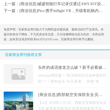
上一篇：
[商业信息]威盛智能行车记录仪通过AWS IOT设备及AWS KVS认证
下一篇：
[商业信息]Pico 携手Inflight VR，升级客机舱内娱乐体验
免责声明：百家商业周刊致力于为网民提供最快捷、最鲜活的IT产业资讯。本
篇内容来自于网络，不为其真实性负责，只为传播网络信息为目的，非商业用
途，如有异议请及时联系btr2031@163.com，百家商业周刊将予以删除。
百家商业周刊推荐文章
头炸的成语接龙怎么破？新手必看破解
攻略
whatsapp网页版 ? ?有没有经历过这种抓狂时
刻？? ? 朋友起头"头头是道"，你接"道听途
说"，结果下家突然来个"说一不二"，你盯
着"二"字大脑直接宕机。别慌！今天咱们就掰
[商业信息]西部航空安保部安全员大队
开了揉碎了聊聊
荣获民航西南地区“青年文明号”
【/h/】2019年11月1日，西航空安保部安全员
大队被西南民航地区管理局团委授予2018-