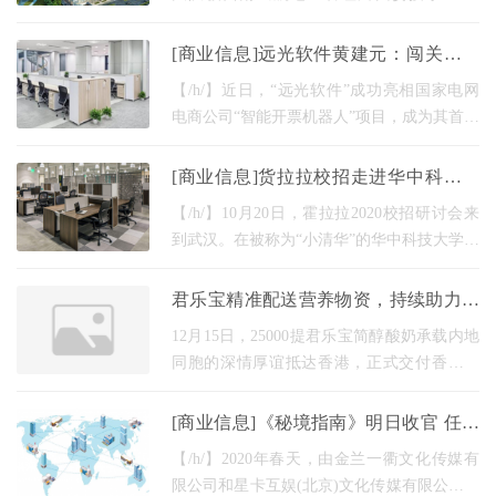
2019年度青年文明号。 【/h/】西航安保部空
安全员大队是以青年为主体的青年集体，体
[商业信息]远光软件黄建元：闯关电力
现了高度的职业
信息化
【/h/】近日，“远光软件”成功亮相国家电网
电商公司“智能开票机器人”项目，成为其首批
科技创新项目合作伙伴之一；公司产品的“本
地化适应”通过测试；连续赢得两个区块链项
[商业信息]货拉拉校招走进华中科技大
学 CTO畅谈智慧物流吸引人才加盟
【/h/】10月20日，霍拉拉2020校招研讨会来
到武汉。在被称为“小清华”的华中科技大学，
有近450名学生参加，他们都对货运代理充满
了浓厚的兴趣。货运拉布拉多人力资源副总
君乐宝精准配送营养物资，持续助力香
监详细介
港受灾家园重建
12月15日，25000提君乐宝简醇酸奶承载内地
同胞的深情厚谊抵达香港，正式交付香港工
会联合会与香港经济民生联盟，专项支援大
埔宏福苑火灾受灾居民。继此前捐赠1000万
[商业信息]《秘境指南》明日收官 任贤
港元现金及30
齐回到盛夏的澎湖湾画下旅行的句号
【/h/】2020年春天，由金兰一衢文化传媒有
限公司和星卡互娱(北京)文化传媒有限公司联